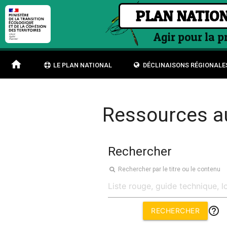
PLAN NATION
Agir pour la 
home
LE PLAN NATIONAL
DÉCLINAISONS RÉGIONALE
Ressources a
Rechercher
Rechercher par le titre ou le contenu
help_outline