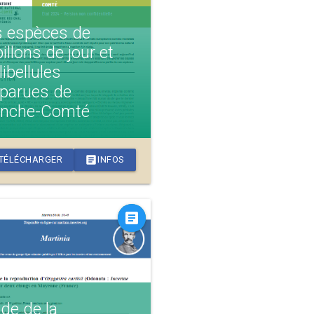
s espèces de
illons de jour et
libellules
sparues de
anche-Comté
article
TÉLÉCHARGER
INFOS
article
de de la