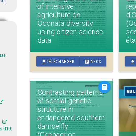
DF]
of intensive
rep
agriculture on
d’O
Odonata diversity
(Od
using citizen science
sed
data
ét
ste
download
article
download
TÉLÉCHARGER
INFOS
article
Contrasting patterns
of spatial genetic
structure in
s
endangered southern
n
damselfly
s (I10)
(Coenagrion