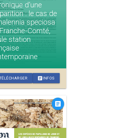
ronique d’une
parition : le cas de
halennia speciosa
 Franche-Comté,
le station
nçaise
ntemporaine
article
TÉLÉCHARGER
INFOS
article