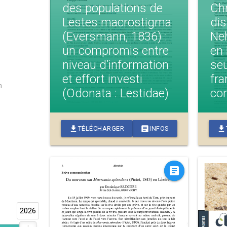
des populations de
Ch
Lestes macrostigma
dis
(Eversmann, 1836) :
Ne
un compromis entre
en
niveau d’information
seu
et effort investi
fra
n
(Odonata : Lestidae)
co
download
article
download
TÉLÉCHARGER
INFOS
article
2026