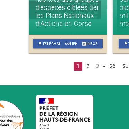
d’espèces ciblées par
bio
les Plans Nationaux
mil
d’Actions en Corse
mar
download
link
article
download
TÉLÉCHARGER
LIEN
INFOS
…
1
2
3
26
Su