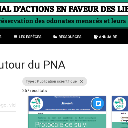
AL D’ACTIONS EN FAVEUR DES LI
préservation des odonates menacés et leurs
S
LES ESPÈCES
RESSOURCES
ANNUAIRE
utour du PNA
Type : Publication scientifique
close
257 résultats.
article
Protocole de suivi