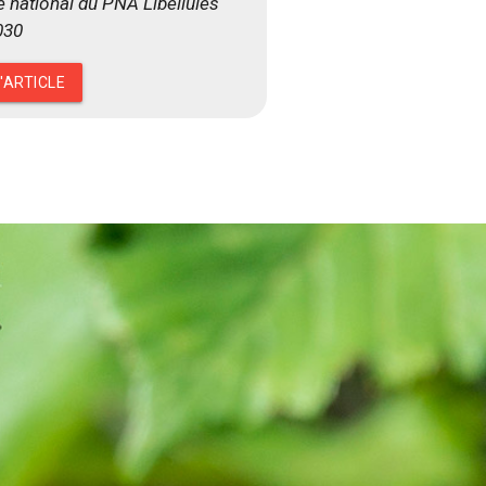
e national du PNA Libellules
030
L'ARTICLE