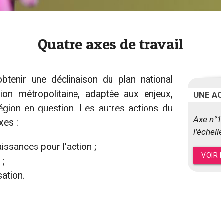
Quatre axes de travail
btenir une déclinaison du plan national
ion métropolitaine, adaptée aux enjeux,
UNE A
égion en question. Les autres actions du
Axe n°1
xes :
l'échel
ssances pour l’action ;
VOIR 
 ;
sation.