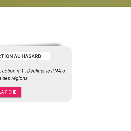
CTION AU HASARD
, action n°1 : Décliner le PNA à
le des régions
LA FICHE