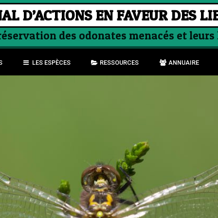
AL D’ACTIONS EN FAVEUR DES LI
préservation des odonates menacés et leurs
S
LES ESPÈCES
RESSOURCES
ANNUAIRE