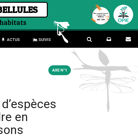
BELLULES
 habitats
ACTUS
SUIVIS
AXE N°1
e d’espèces
re en
isons