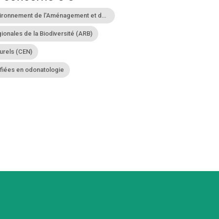
Directions Régionales de l'Environnement de l'Aménagement et du Logement (DREAL)
onales de la Biodiversité (ARB)
urels (CEN)
ifiées en odonatologie