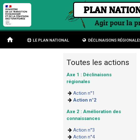
PLAN NATION
Agir pour la 
home
LE PLAN NATIONAL
DÉCLINAISONS RÉGIONALE
Toutes les actions
Axe 1 : Déclinaisons
régionales
Action n°1
Action n°2
Axe 2 : Amélioration des
connaissances
Action n°3
Action n°4