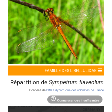
FAMILLE DES LIBELLULIDAE
Répartition de
Sympetrum flaveolum
Données de
l'atlas dynamique des odonates de France
help_outline
Connaissances insuffisantes