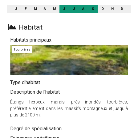
J
F
M
A
M
J
J
A
S
O
N
D
Habitat
Habitats principaux
Tourbières
Type d'habitat
Description de l'habitat
Étangs herbeux, marais, prés inondés, tourbières,
préférentiellement dans les massifs montagneux et jusqu'à
plus de 2100 m.
Degré de spécialisation