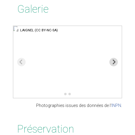
Galerie
J. LAIGNEL (CC BY-NC-SA)
S. Wr
Photographies issues des données de l'
INPN
.
Préservation