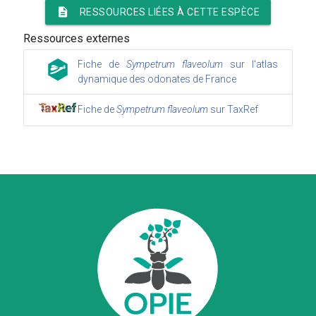
description
RESSOURCES LIÉES À CETTE ESPÈCE
Ressources externes
Fiche de
Sympetrum flaveolum
sur l'atlas
dynamique des odonates de France
Fiche de
Sympetrum flaveolum
sur TaxRef