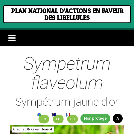
PLAN NATIONAL D’ACTIONS EN FAVEUR
DES LIBELLULES
Sympetrum
flaveolum
Sympétrum jaune d'or
Non protégé
A
LC
LC
LC
Crédits : © Xavier Houard