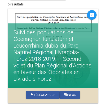
5 résultats.
article
Suivi des populations de
Coenagrion lunulatum et
Leucorrhinia dubia du Parc
Naturel Régional Livradois-
Forez 2018-2019. – Second
volet du Plan Régional d’Actions
en faveur des Odonates en
Livradois-Forez.
download
article
TÉLÉCHARGER
INFOS