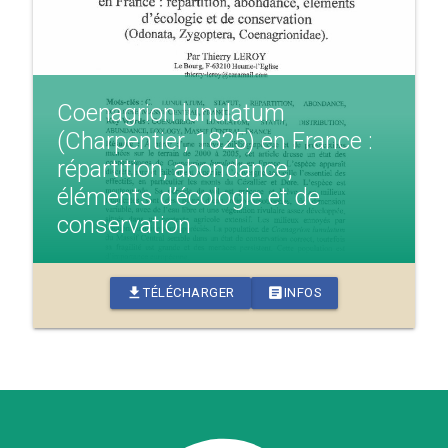
Coenagrion lunulatum
(Charpentier, 1825) en France :
répartition, abondance,
éléments d’écologie et de
conservation
download
article
TÉLÉCHARGER
INFOS