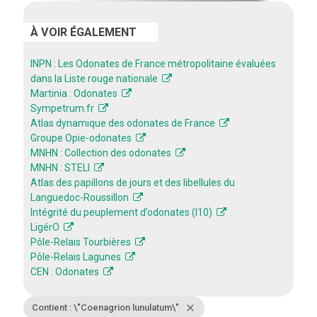
À VOIR ÉGALEMENT
INPN : Les Odonates de France métropolitaine évaluées
dans la Liste rouge nationale
Martinia : Odonates
Sympetrum.fr
Atlas dynamique des odonates de France
Groupe Opie-odonates
MNHN : Collection des odonates
MNHN : STELI
Atlas des papillons de jours et des libellules du
Languedoc-Roussillon
Intégrité du peuplement d’odonates (I10)
LigérO
Pôle-Relais Tourbières
Pôle-Relais Lagunes
CEN : Odonates
Contient : \"Coenagrion lunulatum\"
close