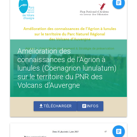
article
Amélioration des
connaissances de l’Agrion à
lunules (Coenagrion lunulatum)
sur le territoire du PNR des
Volcans d’Auvergne
download
article
TÉLÉCHARGER
INFOS
article