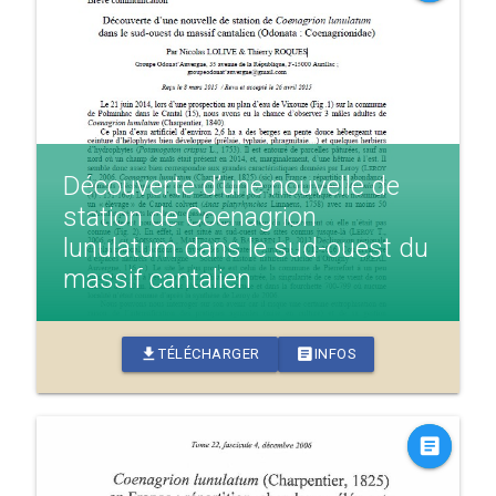
Découverte d’une nouvelle de
station de Coenagrion
lunulatum dans le sud-ouest du
massif cantalien
download
article
TÉLÉCHARGER
INFOS
article