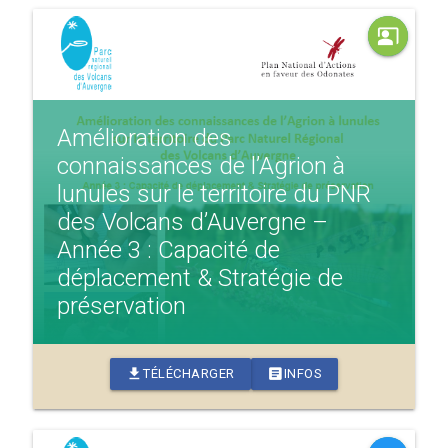
co_present
Amélioration des
connaissances de l’Agrion à
lunules sur le territoire du PNR
des Volcans d’Auvergne –
Année 3 : Capacité de
déplacement & Stratégie de
préservation
download
article
TÉLÉCHARGER
INFOS